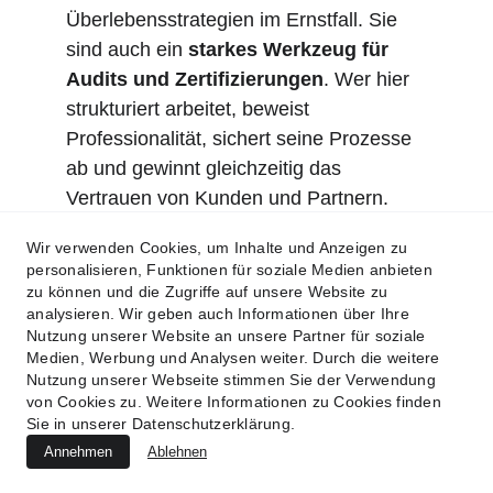
Überlebensstrategien im Ernstfall. Sie 
sind auch ein 
starkes Werkzeug für 
Audits und Zertifizierungen
. Wer hier 
strukturiert arbeitet, beweist 
Professionalität, sichert seine Prozesse 
ab und gewinnt gleichzeitig das 
Vertrauen von Kunden und Partnern.
Wir verwenden Cookies, um Inhalte und Anzeigen zu
Kurz gesagt:
personalisieren, Funktionen für soziale Medien anbieten
Ein Zero Day ist unberechenbar – aber 
zu können und die Zugriffe auf unsere Website zu
analysieren. Wir geben auch Informationen über Ihre
mit den richtigen Plänen im Hintergrund 
Nutzung unserer Website an unsere Partner für soziale
ist Ihr Unternehmen nicht schutzlos. Im 
Medien, Werbung und Analysen weiter. Durch die weitere
Nutzung unserer Webseite stimmen Sie der Verwendung
Gegenteil: Sie verwandeln Unsicherheit 
von Cookies zu. Weitere Informationen zu Cookies finden
in Handlungsfähigkeit und machen 
Sie in unserer Datenschutzerklärung.
daraus sogar einen Wettbewerbsvorteil.
Annehmen
Ablehnen