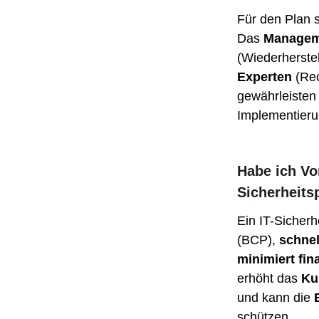
Für den Plan s
Das 
Managem
(Wiederherstel
Experten
 (Re
gewährleisten 
Implementieru
Habe ich Vor
Sicherheits
Ein IT-Sicherhe
(BCP), 
schnel
minimiert fin
erhöht das 
Ku
und kann die 
schützen.