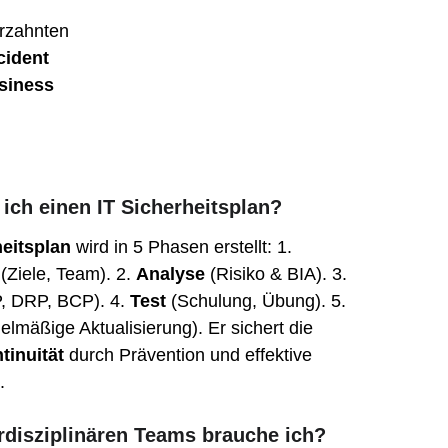
erzahnten 
cident 
siness 
 ich einen IT Sicherheitsplan?
heitsplan
 wird in 5 Phasen erstellt: 1. 
 (Ziele, Team). 2. 
Analyse
 (Risiko & BIA). 3. 
P, DRP, BCP). 4. 
Test
 (Schulung, Übung). 5. 
elmäßige Aktualisierung). Er sichert die 
tinuität
 durch Prävention und effektive 
.
rdisziplinären Teams brauche ich?